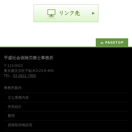
PAGETOP
平盛社会保険労務士事務所
〒113-0022
東京都文京区千駄木3-23-6-404
TEL :
03-3822-7996
事務所案内
主な業務内容
所長紹介
費用
資格取得相談室