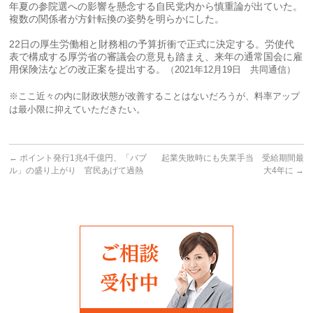
年夏の参院選への影響を懸念する自民党内から慎重論が出ていた。
複数の関係者が方針転換の姿勢を明らかにした。
22日の厚生労働相と財務相の予算折衝で正式に決定する。労使代
表で構成する厚労省の審議会の意見も踏まえ、来年の通常国会に雇
用保険法などの改正案を提出する。
（2021年12月19日 共同通信）
※ここ近々の内に財政状態が改善することはないだろうが、料率アップ
は最小限に抑えていただきたい。
←
ポイント発行1兆4千億円、「バブ
起業失敗時にも失業手当 受給期間最
ル」の盛り上がり 官民あげて過熱
大4年に
→