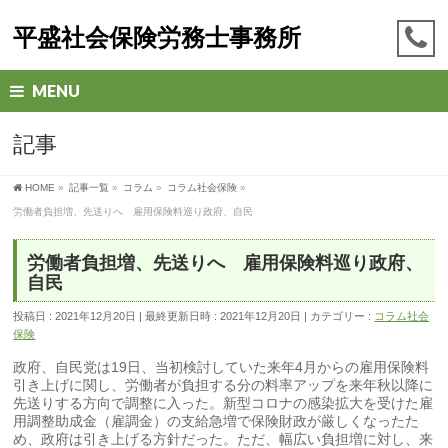
平盛社会保険労務士事務所
MENU
記事
HOME
»
記事一覧
»
コラム
»
コラム社会保険
»
労働者負担増、先送りへ 雇用保険料巡り政府、自民
労働者負担増、先送りへ 雇用保険料巡り政府、
自民
投稿日 : 2021年12月20日
最終更新日時 : 2021年12月20日
カテゴリー :
コラム社会
保険
政府、自民党は19日、当初検討していた来年4月からの雇用保険料
引き上げに関し、労働者が負担する分の料率アップを来年秋以降に
先送りする方向で調整に入った。新型コロナの感染拡大を受けた雇
用調整助成金（雇調金）の支給急増で保険財政が厳しくなったた
め、政府は引き上げる方針だった。ただ、幅広い負担増に対し、来