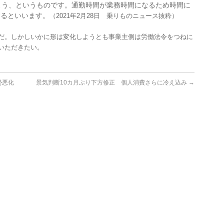
よう、というものです。通勤時間が業務時間になるため時間に
するといいます。
（2021年2月28日 乗りものニュース抜粋）
だ。しかしいかに形は変化しようとも事業主側は労働法令をつねに
いただきたい。
勢悪化
景気判断10カ月ぶり下方修正 個人消費さらに冷え込み
→