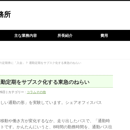
務所
主な業務内容
所長紹介
費用
の定期券に「入会」？ 通勤定期をサブスク化する東急のねらい
通勤定期をサブスク化する東急のねらい
26日
カテゴリー :
コラムその他
「新しい通勤の形」を実験しています。シェアオフィスバス
ど移動や働き方が変化するなか、走り出したバスで、「通勤時
トです。かんたんにいうと、8時間の勤務時間を、通勤バス往