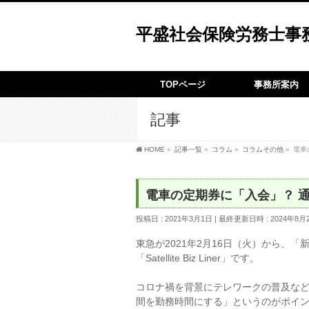
平盛社会保険労務士事
TOPページ
事務所案内
記事
HOME
»
記事一覧
»
コラム
»
コラムその他
»
電車
電車の定期券に「入会」？ 
投稿日 : 2021年3月1日
最終更新日時 : 2024年8月
東急が2021年2月16日（火）から、
「Satellite Biz Liner」です。
コロナ禍を背景にテレワークの普及な
間を勤務時間にする」というのがポイン