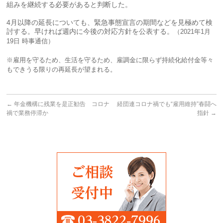
組みを継続する必要があると判断した。
4月以降の延長についても、緊急事態宣言の期間などを見極めて検
討する。早ければ週内に今後の対応方針を公表する。
（2021年1月
19日 時事通信）
※雇用を守るため、生活を守るため、雇調金に限らず持続化給付金等々
もできうる限りの再延長が望まれる。
←
年金機構に残業を是正勧告 コロナ
経団連コロナ禍でも“雇用維持”春闘へ
禍で業務停滞か
指針
→