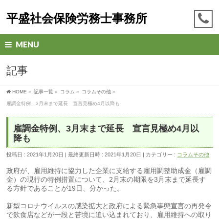
平盛社会保険労務士事務所
MENU
記事
HOME
»
記事一覧
»
コラム
»
コラムその他
»
雇調金特例、3月末まで延長 宣言見極め4月以降も
雇調金特例、3月末まで延長 宣言見極め4月以
降も
投稿日 : 2021年1月20日
最終更新日時 : 2021年1月20日
カテゴリー :
コラムその他
政府が、雇用維持に協力した企業に支給する雇用調整助成金（雇調
金）の現行の特例措置について、2月末の期限を3月末まで延長す
る方針であることが19日、分かった。
新型コロナウイルスの感染拡大と政府による緊急事態宣言の再発令
で飲食店などが一段と苦境に追い込まれており、雇用維持への取り