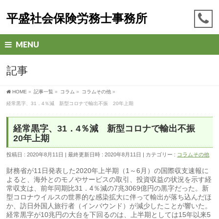
平盛社会保険労務士事務所
MENU
記事
HOME
»
記事一覧
»
コラム
»
コラムその他
»
経常黒字、31．4％減 新型コロナで輸出不振 20年上期
経常黒字、31．4％減 新型コロナで輸出不振
20年上期
投稿日 : 2020年8月11日
最終更新日時 : 2020年8月11日
カテゴリー :
コラムその他
財務省が11日発表した2020年上半期（1～6月）の国際収支速報に
よると、海外とのモノやサービスの取引、投資収益の状況を示す経
常収支は、前年同期比31．4％減の7兆3069億円の黒字だった。新
型コロナウイルスの世界的な感染拡大に伴って輸出が落ち込んだほ
か、訪日外国人旅行者（インバウンド）が減少したことが響いた。
経常黒字が10兆円の大台を下回るのは、上半期としては15年以来5