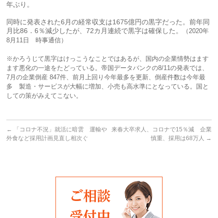
年ぶり。
同時に発表された6月の経常収支は1675億円の黒字だった。前年同
月比86．6％減少したが、72カ月連続で黒字は確保した。
（2020年
8月11日 時事通信）
※かろうじて黒字はけっこうなことではあるが、国内の企業情勢はます
ます悪化の一途をたどっている。帝国データバンクの8/11の発表では、
7月の企業倒産 847件、前月上回り今年最多を更新、倒産件数は今年最
多 製造・サービスが大幅に増加、小売も高水準にとなっている。国と
しての策がみえてこない。
←
「コロナ不況」就活に暗雲 運輸や
来春大卒求人、コロナで15％減 企業
外食など採用計画見直し相次ぐ
慎重、採用は68万人
→