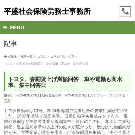
平盛社会保険労務士事務所
MENU
記事
HOME
»
記事一覧
»
コラム
»
コラム年金・労務
»
トヨタ、春闘賃上げ満額回答 車や電機も高水準、集中回答日
トヨタ、春闘賃上げ満額回答 車や電機も高水
準、集中回答日
投稿日 : 2024年3月13日
最終更新日時 : 2024年3月13日
カテゴリー :
コラム年金・
労務
トヨタ自動車は13日、2024年春闘で労働組合の要求に満額で回答
した。1999年以降で最高水準。日産自動車も足並みをそろえ、電
機や鉄鋼など主要製造業が春闘集中回答日のこの日、相次いで満額
回答。過去最高水準の賃上げの動きが広がった。歴史的な物価高が
続く中、大手企業が賃金を引き上げる好循環を形成し、中小企業に