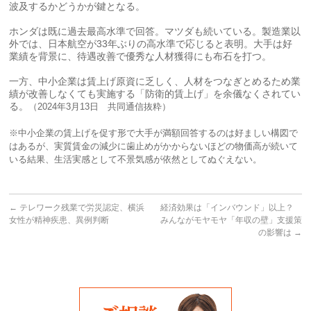
波及するかどうかが鍵となる。
ホンダは既に過去最高水準で回答。マツダも続いている。製造業以
外では、日本航空が33年ぶりの高水準で応じると表明。大手は好
業績を背景に、待遇改善で優秀な人材獲得にも布石を打つ。
一方、中小企業は賃上げ原資に乏しく、人材をつなぎとめるため業
績が改善しなくても実施する「防衛的賃上げ」を余儀なくされてい
る。
（2024年3月13日 共同通信抜粋）
※中小企業の賃上げを促す形で大手が満額回答するのは好ましい構図で
はあるが、実質賃金の減少に歯止めがかからないほどの物価高が続いて
いる結果、生活実感として不景気感が依然としてぬぐえない。
←
テレワーク残業で労災認定、横浜
経済効果は「インバウンド」以上？
女性が精神疾患、異例判断
みんながモヤモヤ「年収の壁」支援策
の影響は
→