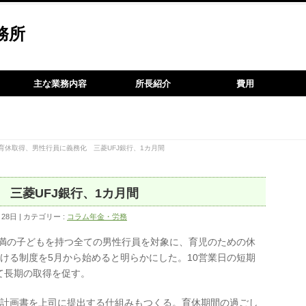
務所
主な業務内容
所長紹介
費用
育休取得、男性行員に義務化 三菱UFJ銀行、1カ月間
三菱UFJ銀行、1カ月間
月28日
カテゴリー :
コラム年金・労務
歳未満の子どもを持つ全ての男性行員を対象に、育児のための休
ける制度を5月から始めると明らかにした。10営業日の短期
て長期の取得を促す。
の計画書を上司に提出する仕組みもつくる。育休期間の過ごし