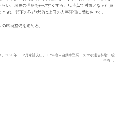
もらい、周囲の理解を得やすくする。現時点で対象となる行員
せるため、部下の取得状況は上司の人事評価に反映させる。
への環境整備を進める。
、2020年
2月家計支出、1.7%増＝自動車堅調、スマホ通信料増－総
務省
→