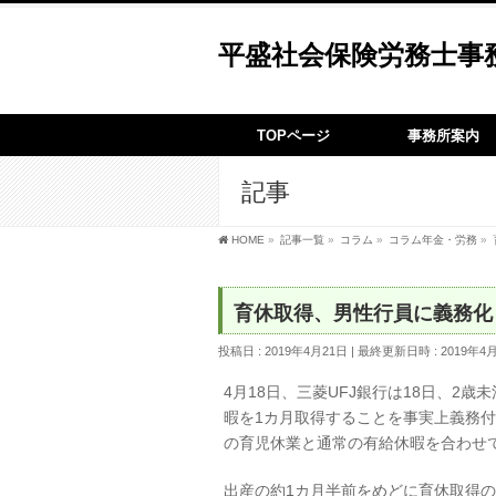
平盛社会保険労務士事
TOPページ
事務所案内
記事
HOME
»
記事一覧
»
コラム
»
コラム年金・労務
»
育休取得、男性行員に義務化 
投稿日 : 2019年4月21日
最終更新日時 : 2019年4
4月18日、三菱UFJ銀行は18日、2
暇を1カ月取得することを事実上義務付
の育児休業と通常の有給休暇を合わせ
出産の約1カ月半前をめどに育休取得