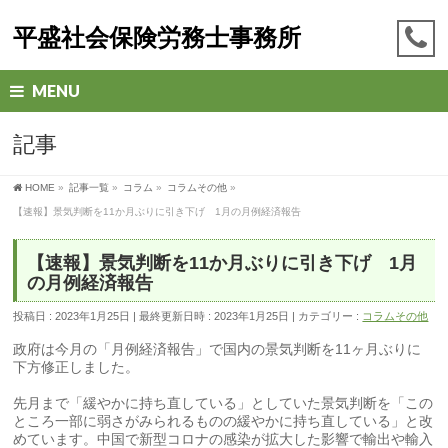
平盛社会保険労務士事務所
MENU
記事
HOME
»
記事一覧
»
コラム
»
コラムその他
»
【速報】景気判断を11か月ぶりに引き下げ 1月の月例経済報告
【速報】景気判断を11か月ぶりに引き下げ 1月
の月例経済報告
投稿日 : 2023年1月25日
最終更新日時 : 2023年1月25日
カテゴリー :
コラムその他
政府は今月の「月例経済報告」で国内の景気判断を11ヶ月ぶりに
下方修正しました。
先月まで「緩やかに持ち直している」としていた景気判断を「この
ところ一部に弱さがみられるものの緩やかに持ち直している」と改
めています。中国で新型コロナの感染が拡大した影響で輸出や輸入