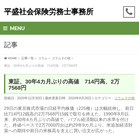
平盛社会保険労務士事務所
MENU
記事
HOME
»
記事一覧
»
コラム
»
コラムその他
»
東証、30年4カ月ぶりの高値 714円高、2万7568円
東証、30年4カ月ぶりの高値 714円高、2万
7568円
投稿日 : 2020年12月30日
最終更新日時 : 2024年8月26日
カテゴリー :
コラムその他
29日の東京株式市場の日経平均株価（225種）は大幅続伸し、前日
比714円12銭高の2万7568円15銭で取引を終えた。1990年8月以
来、約30年4カ月ぶりの高値で、バブル経済期以来の水準を付け
た。終値ベースで2万7000円台は約29年9カ月ぶり。米追加経済対
策への期待や前日の米株高を支えに買い注文が広がった。