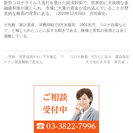
新型コロナウイルス流行を受けた経済対策で、世界的に大規模な金
融緩和策が講じられ、市場に大量の資金が流れ込んでいることが歴
史的な株高の背景にある。
（2020年12月29日 共同通信）
※先般「家計資産、消費抑制で9月末最高 1901兆円、コロナ自粛など
で」と報じられたことに反する動きである。株価と景気の実感とは全く
遊離している。
←
世銀、世界成長4％に下方修正 ワ
コロナ解雇、8万人に迫る 感染急拡
クチン普及難航で悪化も
大で先行き不安 厚労省
→