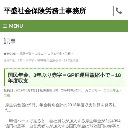
平盛社会保険労務士事務所
MENU
記事
HOME
»
記事一覧
»
コラム
»
コラム年金・労務
»
国民年金、3年ぶり赤字＝GPIF運用益縮小で－18年度収支
国民年金、3年ぶり赤字＝GPIF運用益縮小で－18
年度収支
投稿日 : 2019年8月12日
最終更新日時 : 2024年8月26日
カテゴリー :
コラム年金・
労務
厚生労働省は9日、年金特別会計の2018年度収支決算を発表し
た。
時価ベースで見ると、会社員らが加入する厚生年金が2兆4094
億円の黒字、自営業者らが加入する国民年金は772億円の赤字と