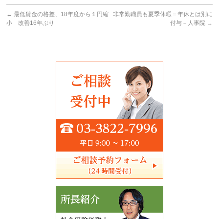
←
最低賃金の格差、18年度から１円縮
非常勤職員も夏季休暇＝年休とは別に
小 改善16年ぶり
付与－人事院
→