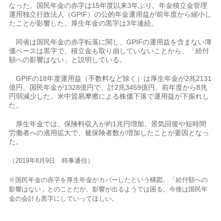
なった。国民年金の赤字は15年度以来3年ぶり。年金積立金管理
運用独立行政法人（GPIF）の公的年金運用益が前年度から縮小し
たことが影響した。厚生年金の黒字は3年連続。
同省は国民年金の赤字転落に関し、GPIFの運用益を含まない簿
価ベースは黒字で、積立金も取り崩していないことから、「給付
額への影響はない」と説明している。
GPIFの18年度運用益（手数料など除く）は厚生年金が2兆2131
億円、国民年金が1328億円で、計2兆3459億円。前年度から8兆
円弱減少した。米中貿易摩擦による株価下落で運用益が下振れし
た。
厚生年金では、保険料収入が約1兆円増加。景気回復や短時間
労働者への適用拡大で、被保険者数が増加したことが要因となっ
た。
（2019年8月9日 時事通信）
※国民年金の赤字を厚生年金がカバーしたという構図。「給付額への
影響はない」とのことだが、影響が出るようでは困る。今後は国民年
金の会計も黒字にしていってほしい。