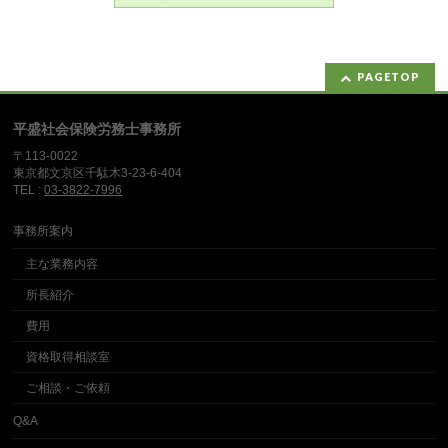
PAGETOP
平盛社会保険労務士事務所
〒113-0022
東京都文京区千駄木3-23-6-404
TEL :
03-3822-7996
事務所案内
主な業務内容
所長紹介
費用
資格取得相談室
ご相談・ご依頼
Q&A