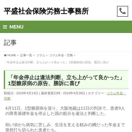
平盛社会保険労務士事務所
MENU
記事
HOME
»
記事一覧
»
コラム
»
コラム年金・労務
»
「年金停止は違法判断、立ち上がって良かった」1型糖尿病の原告、勝訴に喜び
「年金停止は違法判断、立ち上がって良かった」
1型糖尿病の原告、勝訴に喜び
投稿日 : 2019年4月14日
最終更新日時 : 2019年4月28日
カテゴリー :
コラム年金・
労務
4月11日、1型糖尿病を巡り、大阪地裁は11日の判決で、患者9人
の障害基礎年金を停止した国の処分を違法と判断した。
幼い頃から病気に苦しみ、生活を支える頼みの綱だった年金まで
突然打ち切られた患者たち。